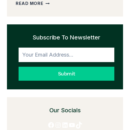
THE
READ MORE
PEDDLER
AND
THE
TRANSFORMATION
Subscribe To Newsletter
TO
HONESTY
Submit
Our Socials
Facebook
Instagram
LinkedIn
YouTube
TikTok