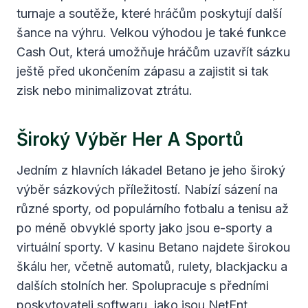
turnaje a soutěže, které hráčům poskytují další
šance na výhru. Velkou výhodou je také funkce
Cash Out, která umožňuje hráčům uzavřít sázku
ještě před ukončením zápasu a zajistit si tak
zisk nebo minimalizovat ztrátu.
Široký Výběr Her A Sportů
Jedním z hlavních lákadel Betano je jeho široký
výběr sázkových příležitostí. Nabízí sázení na
různé sporty, od populárního fotbalu a tenisu až
po méně obvyklé sporty jako jsou e-sporty a
virtuální sporty. V kasinu Betano najdete širokou
škálu her, včetně automatů, rulety, blackjacku a
dalších stolních her. Spolupracuje s předními
poskytovateli softwaru, jako jsou NetEnt,