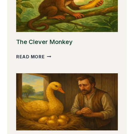
The Clever Monkey
THE
READ MORE
CLEVER
MONKEY