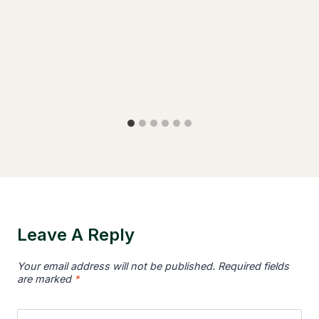
Leave A Reply
Your email address will not be published.
Required fields
are marked
*