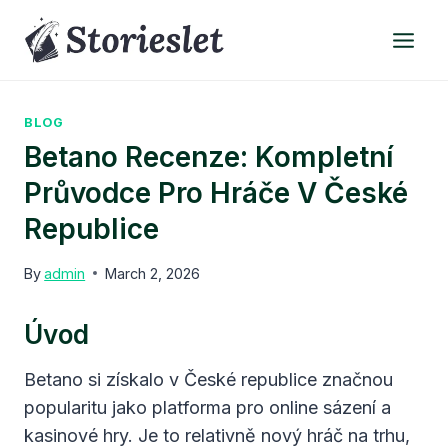
Skip
to
content
BLOG
Betano Recenze: Kompletní
Průvodce Pro Hráče V České
Republice
By
admin
March 2, 2026
Úvod
Betano si získalo v České republice značnou
popularitu jako platforma pro online sázení a
kasinové hry. Je to relativně nový hráč na trhu,