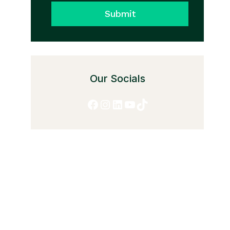
Submit
Our Socials
Facebook
Instagram
LinkedIn
YouTube
TikTok