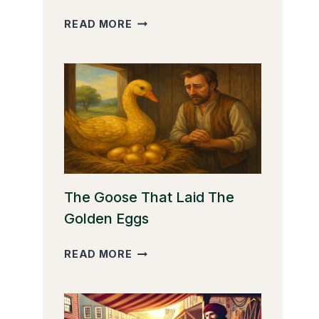
THE
READ MORE
CLEVER
MONKEY
The Goose That Laid The
Golden Eggs
THE
READ MORE
GOOSE
THAT
LAID