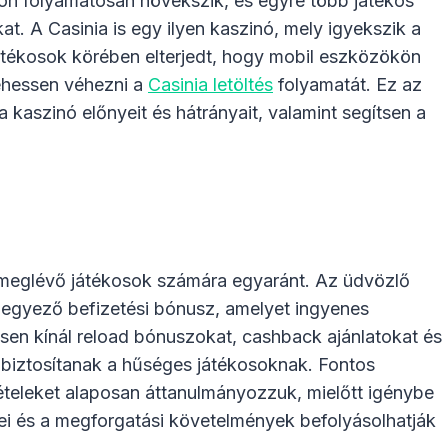
n folyamatosan növekszik, és egyre több játékos
t. A Casinia is egy ilyen kaszinó, mely igyekszik a
játékosok körében elterjedt, hogy mobil eszközökön
lehessen véhezni a
Casinia letöltés
folyamatát. Ez az
 kaszinó előnyeit és hátrányait, valamint segítsen a
 meglévő játékosok számára egyaránt. Az üdvözlő
egyező befizetési bónusz, amelyet ingyenes
sen kínál reload bónuszokat, cashback ajánlatokat és
 biztosítanak a hűséges játékosoknak. Fontos
teleket alaposan áttanulmányozzuk, mielőtt igénybe
lei és a megforgatási követelmények befolyásolhatják