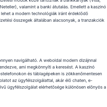
fizetési módok közé tartoznak a bankkártyák (Visa,
Neteller), valamint a banki átutalás. Emellett a kaszinó
 lehet a modern technológiák iránt érdeklődő
fizetési összegek általában alacsonyak, a tranzakciók
 könnyen navigálható. A weboldal modern dizájnnal
rendezve, ami megkönnyíti a keresést. A kaszinó
 okostelefonokon és táblagépeken is zökkenőmentesen
latot az ügyfélszolgálattal, akár élő chaten, e-
lvű ügyfélszolgálat elérhetősége különösen előnyös a