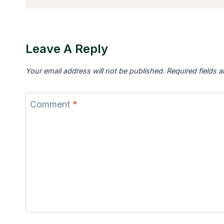
Leave A Reply
Your email address will not be published.
Required fields 
Comment
*