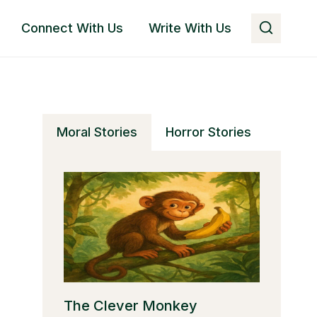
Connect With Us
Write With Us
Moral Stories
Horror Stories
The Clever Monkey