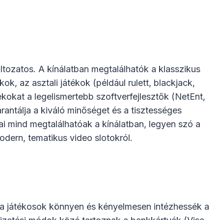
áltozatos. A kínálatban megtalálhatók a klasszikus
k, az asztali játékok (például rulett, blackjack,
tékokat a legelismertebb szoftverfejlesztők (NetEnt,
rantálja a kiváló minőséget és a tisztességes
ai mind megtalálhatóak a kínálatban, legyen szó a
dern, tematikus video slotokról.
 a játékosok könnyen és kényelmesen intézhessék a