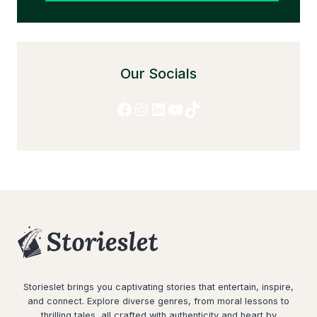
Our Socials
Facebook
Instagram
LinkedIn
YouTube
TikTok
Storieslet brings you captivating stories that entertain, inspire,
and connect. Explore diverse genres, from moral lessons to
thrilling tales, all crafted with authenticity and heart by