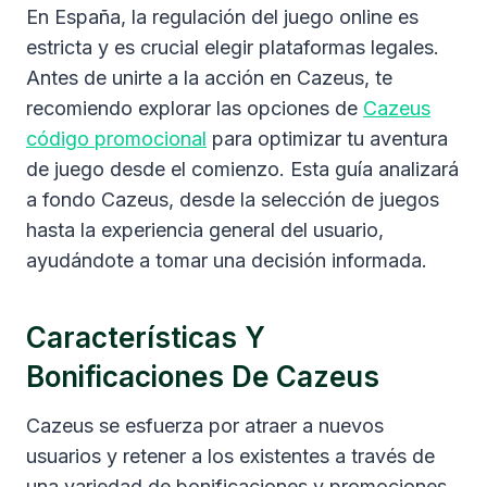
En España, la regulación del juego online es
estricta y es crucial elegir plataformas legales.
Antes de unirte a la acción en Cazeus, te
recomiendo explorar las opciones de
Cazeus
código promocional
para optimizar tu aventura
de juego desde el comienzo. Esta guía analizará
a fondo Cazeus, desde la selección de juegos
hasta la experiencia general del usuario,
ayudándote a tomar una decisión informada.
Características Y
Bonificaciones De Cazeus
Cazeus se esfuerza por atraer a nuevos
usuarios y retener a los existentes a través de
una variedad de bonificaciones y promociones.