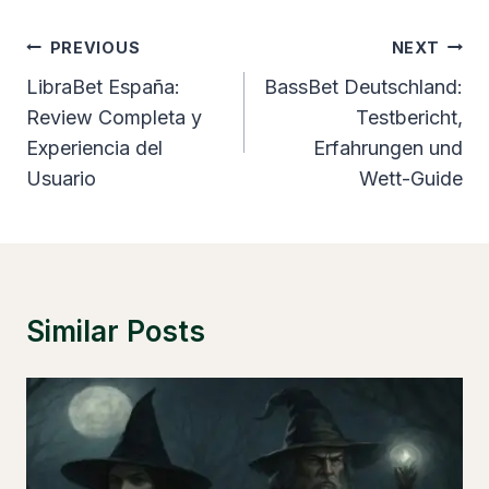
Post
PREVIOUS
NEXT
Navigation
LibraBet España:
BassBet Deutschland:
Review Completa y
Testbericht,
Experiencia del
Erfahrungen und
Usuario
Wett-Guide
Similar Posts