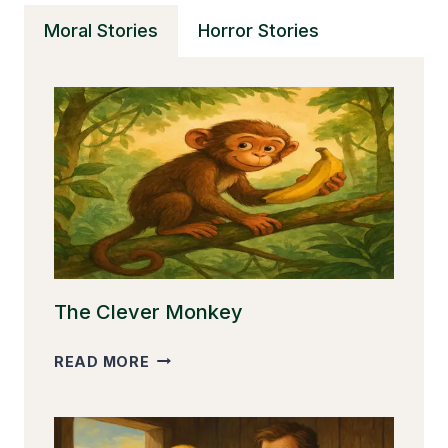
Moral Stories
Horror Stories
The Clever Monkey
THE
READ MORE
CLEVER
MONKEY