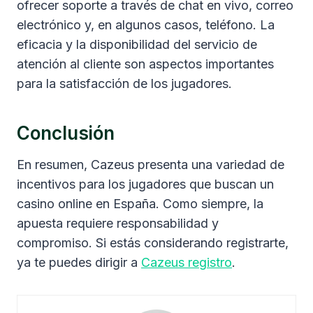
ofrecer soporte a través de chat en vivo, correo
electrónico y, en algunos casos, teléfono. La
eficacia y la disponibilidad del servicio de
atención al cliente son aspectos importantes
para la satisfacción de los jugadores.
Conclusión
En resumen, Cazeus presenta una variedad de
incentivos para los jugadores que buscan un
casino online en España. Como siempre, la
apuesta requiere responsabilidad y
compromiso. Si estás considerando registrarte,
ya te puedes dirigir a
Cazeus registro
.