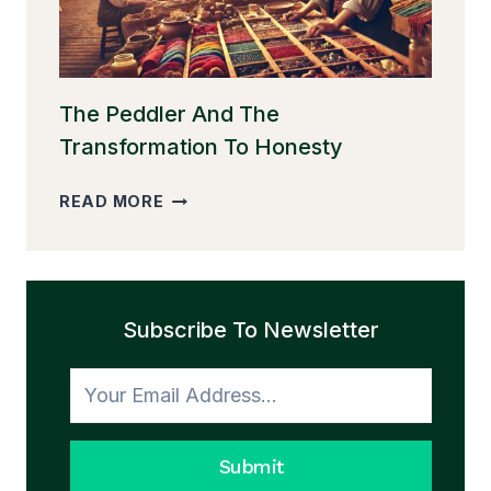
The Peddler And The
Transformation To Honesty
THE
READ MORE
PEDDLER
AND
THE
TRANSFORMATION
Subscribe To Newsletter
TO
HONESTY
Submit