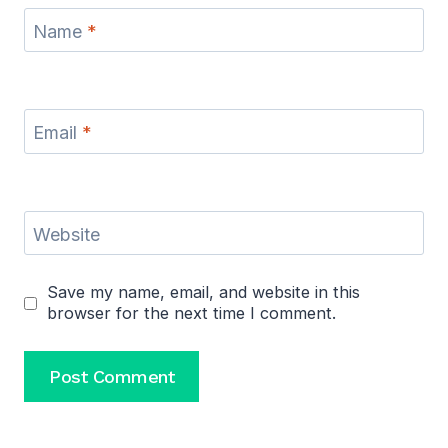
Name
*
Email
*
Website
Save my name, email, and website in this
browser for the next time I comment.