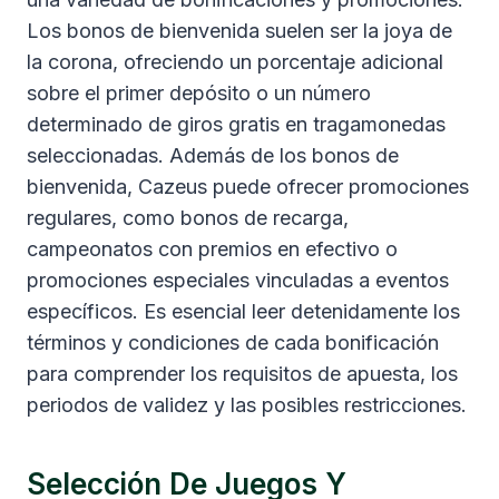
Los bonos de bienvenida suelen ser la joya de
la corona, ofreciendo un porcentaje adicional
sobre el primer depósito o un número
determinado de giros gratis en tragamonedas
seleccionadas. Además de los bonos de
bienvenida, Cazeus puede ofrecer promociones
regulares, como bonos de recarga,
campeonatos con premios en efectivo o
promociones especiales vinculadas a eventos
específicos. Es esencial leer detenidamente los
términos y condiciones de cada bonificación
para comprender los requisitos de apuesta, los
periodos de validez y las posibles restricciones.
Selección De Juegos Y