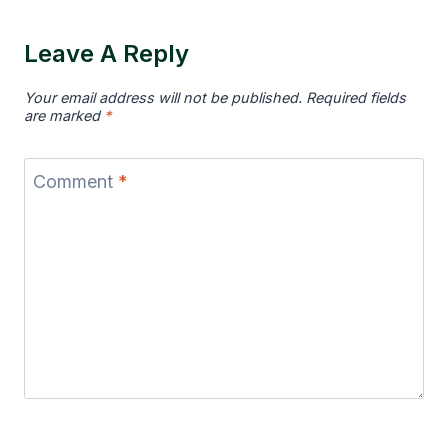
Leave A Reply
Your email address will not be published.
Required fields
are marked
*
Comment
*