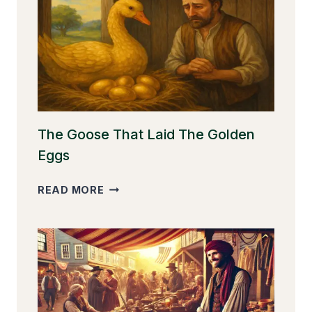
The Goose That Laid The Golden
Eggs
THE
READ MORE
GOOSE
THAT
LAID
THE
GOLDEN
EGGS