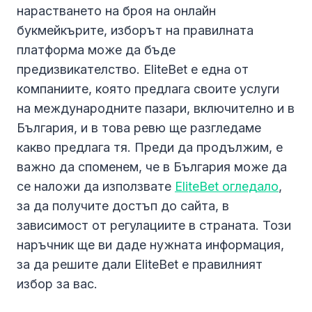
нарастването на броя на онлайн
букмейкърите, изборът на правилната
платформа може да бъде
предизвикателство. EliteBet е една от
компаниите, която предлага своите услуги
на международните пазари, включително и в
България, и в това ревю ще разгледаме
какво предлага тя. Преди да продължим, е
важно да споменем, че в България може да
се наложи да използвате
EliteBet огледало
,
за да получите достъп до сайта, в
зависимост от регулациите в страната. Този
наръчник ще ви даде нужната информация,
за да решите дали EliteBet е правилният
избор за вас.