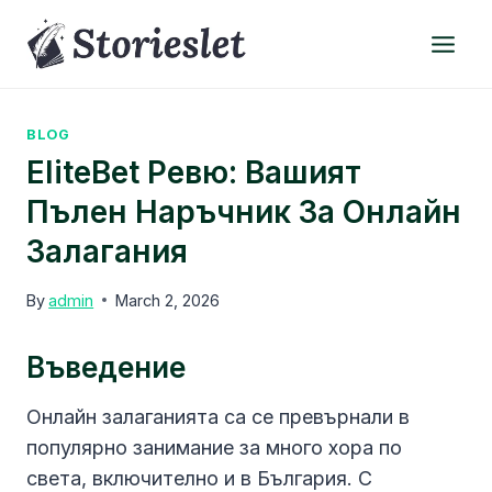
Skip
to
content
BLOG
EliteBet Ревю: Вашият
Пълен Наръчник За Онлайн
Залагания
By
admin
March 2, 2026
Въведение
Онлайн залаганията са се превърнали в
популярно занимание за много хора по
света, включително и в България. С