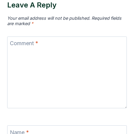
Leave A Reply
Your email address will not be published.
Required fields
are marked
*
Comment
*
Name
*