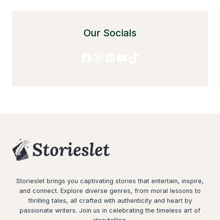
Our Socials
Facebook
Instagram
LinkedIn
YouTube
TikTok
Storieslet brings you captivating stories that entertain, inspire,
and connect. Explore diverse genres, from moral lessons to
thrilling tales, all crafted with authenticity and heart by
passionate writers. Join us in celebrating the timeless art of