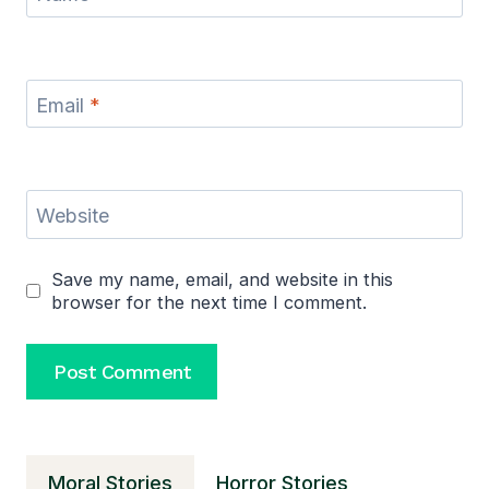
Email
*
Website
Save my name, email, and website in this
browser for the next time I comment.
Moral Stories
Horror Stories