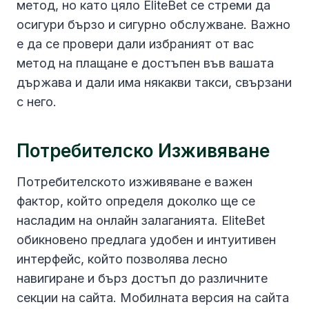
метод, но като цяло EliteBet се стреми да
осигури бързо и сигурно обслужване. Важно
е да се провери дали избраният от вас
метод на плащане е достъпен във вашата
държава и дали има някакви такси, свързани
с него.
Потребителско Изживяване
Потребителското изживяване е важен
фактор, който определя доколко ще се
насладим на онлайн залаганията. EliteBet
обикновено предлага удобен и интуитивен
интерфейс, който позволява лесно
навигиране и бърз достъп до различните
секции на сайта. Мобилната версия на сайта