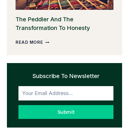
The Peddler And The
Transformation To Honesty
THE
READ MORE
PEDDLER
AND
THE
TRANSFORMATION
Subscribe To Newsletter
TO
HONESTY
Submit