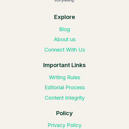
storytelling.
Explore
Blog
About us
Connect With Us
Important Links
Writing Rules
Editorial Process
Content Integrity
Policy
Privacy Policy