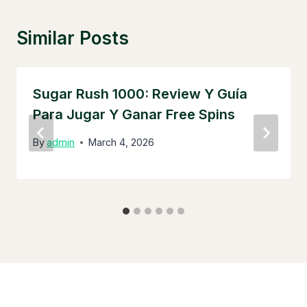
Similar Posts
Sugar Rush 1000: Review Y Guía
Para Jugar Y Ganar Free Spins
By
admin
March 4, 2026