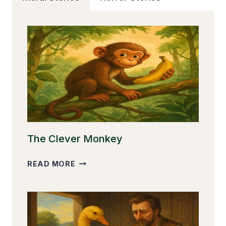
The Clever Monkey
THE
READ MORE
CLEVER
MONKEY