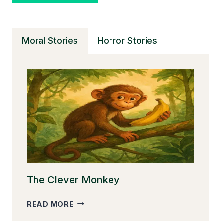
Moral Stories
Horror Stories
The Clever Monkey
THE
READ MORE
CLEVER