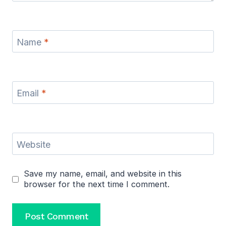
Name
*
Email
*
Website
Save my name, email, and website in this
browser for the next time I comment.