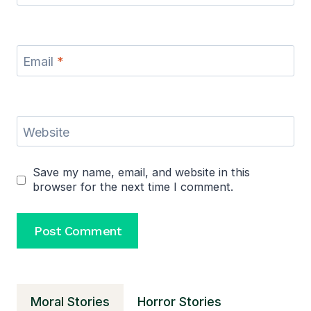
Email
*
Website
Save my name, email, and website in this
browser for the next time I comment.
Moral Stories
Horror Stories