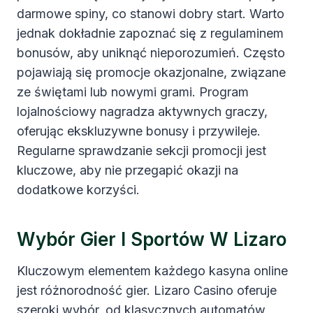
darmowe spiny, co stanowi dobry start. Warto
jednak dokładnie zapoznać się z regulaminem
bonusów, aby uniknąć nieporozumień. Często
pojawiają się promocje okazjonalne, związane
ze świętami lub nowymi grami. Program
lojalnościowy nagradza aktywnych graczy,
oferując ekskluzywne bonusy i przywileje.
Regularne sprawdzanie sekcji promocji jest
kluczowe, aby nie przegapić okazji na
dodatkowe korzyści.
Wybór Gier I Sportów W Lizaro
Kluczowym elementem każdego kasyna online
jest różnorodność gier. Lizaro Casino oferuje
szeroki wybór, od klasycznych automatów