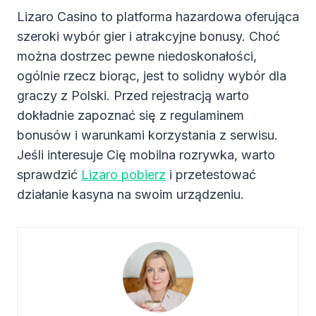
Lizaro Casino to platforma hazardowa oferująca
szeroki wybór gier i atrakcyjne bonusy. Choć
można dostrzec pewne niedoskonałości,
ogólnie rzecz biorąc, jest to solidny wybór dla
graczy z Polski. Przed rejestracją warto
dokładnie zapoznać się z regulaminem
bonusów i warunkami korzystania z serwisu.
Jeśli interesuje Cię mobilna rozrywka, warto
sprawdzić
Lizaro pobierz
i przetestować
działanie kasyna na swoim urządzeniu.