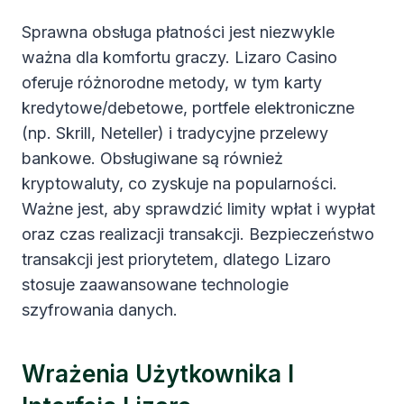
Sprawna obsługa płatności jest niezwykle
ważna dla komfortu graczy. Lizaro Casino
oferuje różnorodne metody, w tym karty
kredytowe/debetowe, portfele elektroniczne
(np. Skrill, Neteller) i tradycyjne przelewy
bankowe. Obsługiwane są również
kryptowaluty, co zyskuje na popularności.
Ważne jest, aby sprawdzić limity wpłat i wypłat
oraz czas realizacji transakcji. Bezpieczeństwo
transakcji jest priorytetem, dlatego Lizaro
stosuje zaawansowane technologie
szyfrowania danych.
Wrażenia Użytkownika I