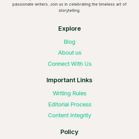
passionate writers. Join us in celebrating the timeless art of
storytelling.
Explore
Blog
About us
Connect With Us
Important Links
Writing Rules
Editorial Process
Content Integrity
Policy