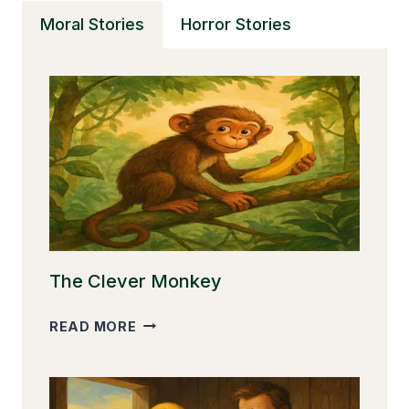
Moral Stories
Horror Stories
The Clever Monkey
THE
READ MORE
CLEVER
MONKEY