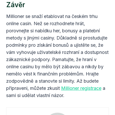
Závěr
Millioner se snaží etablovat na českém trhu
online casin. Než se rozhodnete hrát,
porovnejte si nabídku her, bonusy a platební
metody s jinými casiny. Důkladně si prostudujte
podmínky pro získání bonusů a ujistěte se, že
vám vyhovuje uživatelské rozhraní a dostupnost
zákaznické podpory. Pamatujte, že hraní v
online casinu by mělo být zábavou a nikdy by
nemělo vést k finančním problémům. Hrajte
zodpovědně a stanovte si limity. Až budete
připraveni, můžete zkusit
Millioner registrace
a
sami si udělat vlastní názor.