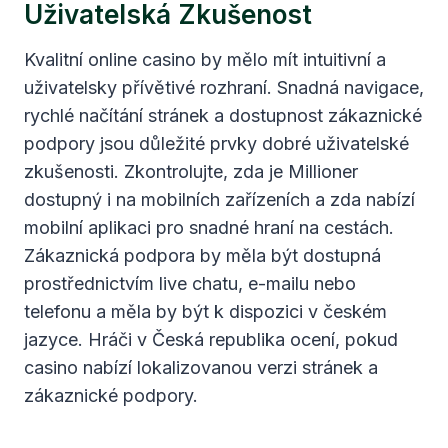
Uživatelská Zkušenost
Kvalitní online casino by mělo mít intuitivní a
uživatelsky přívětivé rozhraní. Snadná navigace,
rychlé načítání stránek a dostupnost zákaznické
podpory jsou důležité prvky dobré uživatelské
zkušenosti. Zkontrolujte, zda je Millioner
dostupný i na mobilních zařízeních a zda nabízí
mobilní aplikaci pro snadné hraní na cestách.
Zákaznická podpora by měla být dostupná
prostřednictvím live chatu, e-mailu nebo
telefonu a měla by být k dispozici v českém
jazyce. Hráči v Česká republika ocení, pokud
casino nabízí lokalizovanou verzi stránek a
zákaznické podpory.