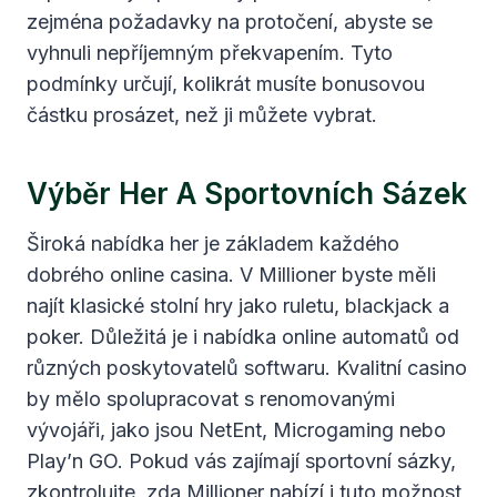
zejména požadavky na protočení, abyste se
vyhnuli nepříjemným překvapením. Tyto
podmínky určují, kolikrát musíte bonusovou
částku prosázet, než ji můžete vybrat.
Výběr Her A Sportovních Sázek
Široká nabídka her je základem každého
dobrého online casina. V Millioner byste měli
najít klasické stolní hry jako ruletu, blackjack a
poker. Důležitá je i nabídka online automatů od
různých poskytovatelů softwaru. Kvalitní casino
by mělo spolupracovat s renomovanými
vývojáři, jako jsou NetEnt, Microgaming nebo
Play’n GO. Pokud vás zajímají sportovní sázky,
zkontrolujte, zda Millioner nabízí i tuto možnost