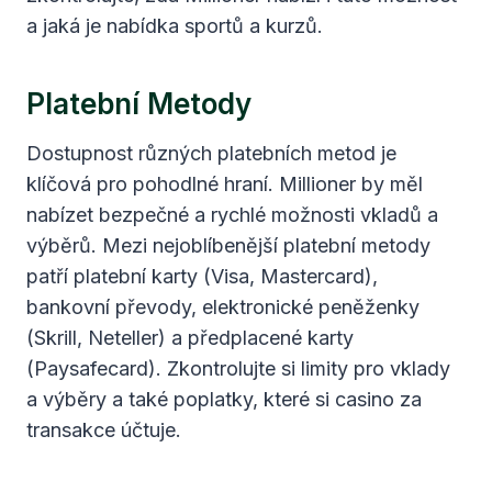
a jaká je nabídka sportů a kurzů.
Platební Metody
Dostupnost různých platebních metod je
klíčová pro pohodlné hraní. Millioner by měl
nabízet bezpečné a rychlé možnosti vkladů a
výběrů. Mezi nejoblíbenější platební metody
patří platební karty (Visa, Mastercard),
bankovní převody, elektronické peněženky
(Skrill, Neteller) a předplacené karty
(Paysafecard). Zkontrolujte si limity pro vklady
a výběry a také poplatky, které si casino za
transakce účtuje.