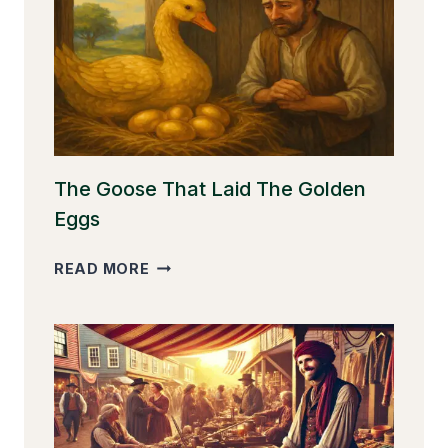
The Goose That Laid The Golden
Eggs
THE
READ MORE
GOOSE
THAT
LAID
THE
GOLDEN
EGGS