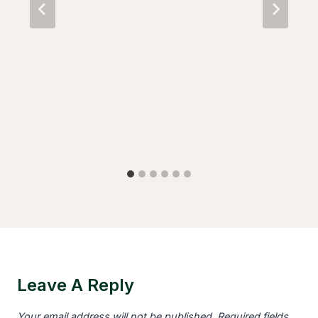
Leave A Reply
Your email address will not be published.
Required fields