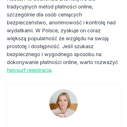
tradycyjnych metod płatności online,
szczególnie dla osób ceniących
bezpieczeństwo, anonimowość i kontrolę nad
wydatkami. W Polsce, zyskuje on coraz
większą popularność ze względu na swoją
prostotę i dostępność. Jeśli szukasz
bezpiecznego i wygodnego sposobu na
dokonywanie płatności online, warto rozważyć
Neosurf rejestracja
.