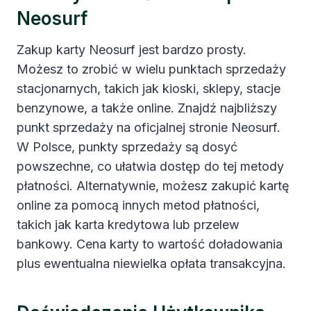
Neosurf
Zakup karty Neosurf jest bardzo prosty.
Możesz to zrobić w wielu punktach sprzedaży
stacjonarnych, takich jak kioski, sklepy, stacje
benzynowe, a także online. Znajdź najbliższy
punkt sprzedaży na oficjalnej stronie Neosurf.
W Polsce, punkty sprzedaży są dosyć
powszechne, co ułatwia dostęp do tej metody
płatności. Alternatywnie, możesz zakupić kartę
online za pomocą innych metod płatności,
takich jak karta kredytowa lub przelew
bankowy. Cena karty to wartość doładowania
plus ewentualna niewielka opłata transakcyjna.