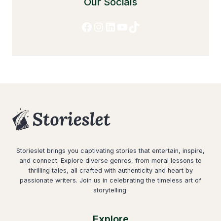
Our Socials
Facebook
Instagram
LinkedIn
YouTube
TikTok
Storieslet brings you captivating stories that entertain, inspire,
and connect. Explore diverse genres, from moral lessons to
thrilling tales, all crafted with authenticity and heart by
passionate writers. Join us in celebrating the timeless art of
storytelling.
Explore