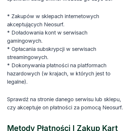
* Zakupów w sklepach internetowych
akceptujących Neosurf.
* Doładowania kont w serwisach
gamingowych.
* Opłacania subskrypcji w serwisach
streamingowych.
* Dokonywania płatności na platformach
hazardowych (w krajach, w których jest to
legalne).
Sprawdź na stronie danego serwisu lub sklepu,
czy akceptuje on płatności za pomocą Neosurf.
Metody Płatności I Zakup Kart