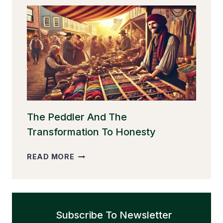
THAT
LAID
THE
GOLDEN
EGGS
The Peddler And The
Transformation To Honesty
THE
READ MORE
PEDDLER
AND
THE
TRANSFORMATION
Subscribe To Newsletter
TO