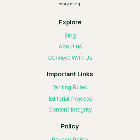
storytelling.
Explore
Blog
About us
Connect With Us
Important Links
Writing Rules
Editorial Process
Content Integrity
Policy
Privacy Policy