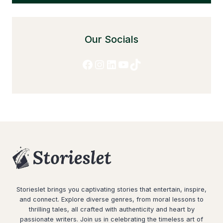
Our Socials
Facebook
Instagram
LinkedIn
YouTube
TikTok
Storieslet brings you captivating stories that entertain, inspire,
and connect. Explore diverse genres, from moral lessons to
thrilling tales, all crafted with authenticity and heart by
passionate writers. Join us in celebrating the timeless art of