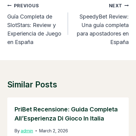
Post
PREVIOUS
NEXT
Navigation
Guía Completa de
SpeedyBet Review:
SlotStars: Review y
Una guía completa
Experiencia de Juego
para apostadores en
en España
España
Similar Posts
PriBet Recensione: Guida Completa
All’Esperienza Di Gioco In Italia
By
admin
March 2, 2026