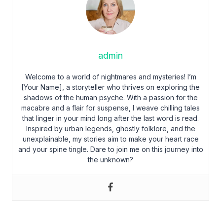
admin
Welcome to a world of nightmares and mysteries! I’m
[Your Name], a storyteller who thrives on exploring the
shadows of the human psyche. With a passion for the
macabre and a flair for suspense, I weave chilling tales
that linger in your mind long after the last word is read.
Inspired by urban legends, ghostly folklore, and the
unexplainable, my stories aim to make your heart race
and your spine tingle. Dare to join me on this journey into
the unknown?