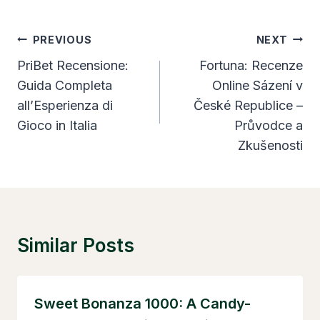
Post
PREVIOUS
NEXT
Navigation
PriBet Recensione:
Fortuna: Recenze
Guida Completa
Online Sázení v
all’Esperienza di
České Republice –
Gioco in Italia
Průvodce a
Zkušenosti
Similar Posts
Sweet Bonanza 1000: A Candy-