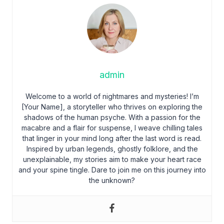
admin
Welcome to a world of nightmares and mysteries! I’m
[Your Name], a storyteller who thrives on exploring the
shadows of the human psyche. With a passion for the
macabre and a flair for suspense, I weave chilling tales
that linger in your mind long after the last word is read.
Inspired by urban legends, ghostly folklore, and the
unexplainable, my stories aim to make your heart race
and your spine tingle. Dare to join me on this journey into
the unknown?