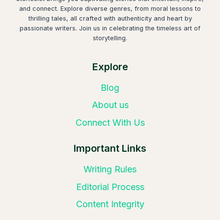
and connect. Explore diverse genres, from moral lessons to
thrilling tales, all crafted with authenticity and heart by
passionate writers. Join us in celebrating the timeless art of
storytelling.
Explore
Blog
About us
Connect With Us
Important Links
Writing Rules
Editorial Process
Content Integrity