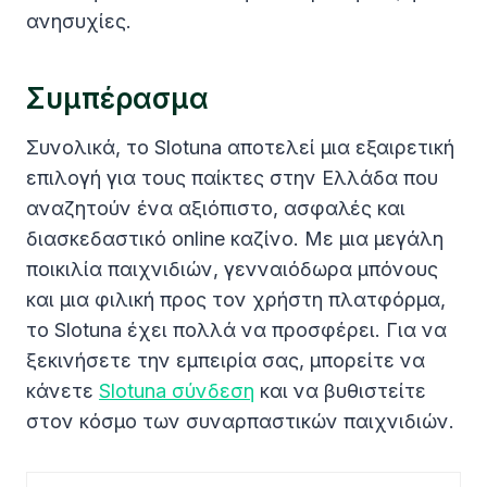
ανησυχίες.
Συμπέρασμα
Συνολικά, το Slotuna αποτελεί μια εξαιρετική
επιλογή για τους παίκτες στην Ελλάδα που
αναζητούν ένα αξιόπιστο, ασφαλές και
διασκεδαστικό online καζίνο. Με μια μεγάλη
ποικιλία παιχνιδιών, γενναιόδωρα μπόνους
και μια φιλική προς τον χρήστη πλατφόρμα,
το Slotuna έχει πολλά να προσφέρει. Για να
ξεκινήσετε την εμπειρία σας, μπορείτε να
κάνετε
Slotuna σύνδεση
και να βυθιστείτε
στον κόσμο των συναρπαστικών παιχνιδιών.