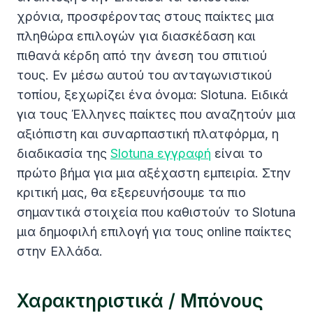
χρόνια, προσφέροντας στους παίκτες μια
πληθώρα επιλογών για διασκέδαση και
πιθανά κέρδη από την άνεση του σπιτιού
τους. Εν μέσω αυτού του ανταγωνιστικού
τοπίου, ξεχωρίζει ένα όνομα: Slotuna. Ειδικά
για τους Έλληνες παίκτες που αναζητούν μια
αξιόπιστη και συναρπαστική πλατφόρμα, η
διαδικασία της
Slotuna εγγραφή
είναι το
πρώτο βήμα για μια αξέχαστη εμπειρία. Στην
κριτική μας, θα εξερευνήσουμε τα πιο
σημαντικά στοιχεία που καθιστούν το Slotuna
μια δημοφιλή επιλογή για τους online παίκτες
στην Ελλάδα.
Χαρακτηριστικά / Μπόνους