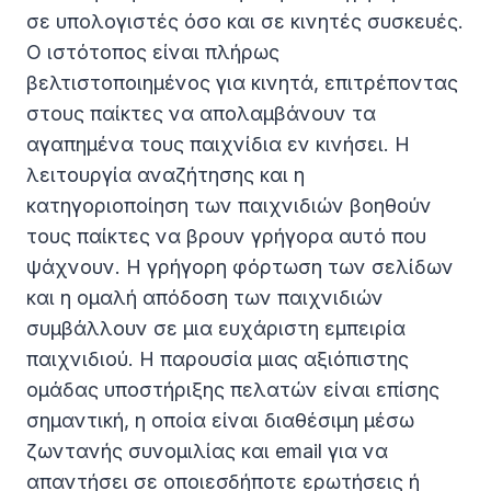
σε υπολογιστές όσο και σε κινητές συσκευές.
Ο ιστότοπος είναι πλήρως
βελτιστοποιημένος για κινητά, επιτρέποντας
στους παίκτες να απολαμβάνουν τα
αγαπημένα τους παιχνίδια εν κινήσει. Η
λειτουργία αναζήτησης και η
κατηγοριοποίηση των παιχνιδιών βοηθούν
τους παίκτες να βρουν γρήγορα αυτό που
ψάχνουν. Η γρήγορη φόρτωση των σελίδων
και η ομαλή απόδοση των παιχνιδιών
συμβάλλουν σε μια ευχάριστη εμπειρία
παιχνιδιού. Η παρουσία μιας αξιόπιστης
ομάδας υποστήριξης πελατών είναι επίσης
σημαντική, η οποία είναι διαθέσιμη μέσω
ζωντανής συνομιλίας και email για να
απαντήσει σε οποιεσδήποτε ερωτήσεις ή