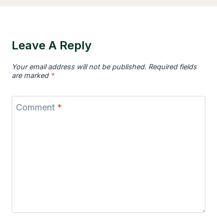
Leave A Reply
Your email address will not be published.
Required fields
are marked
*
Comment
*