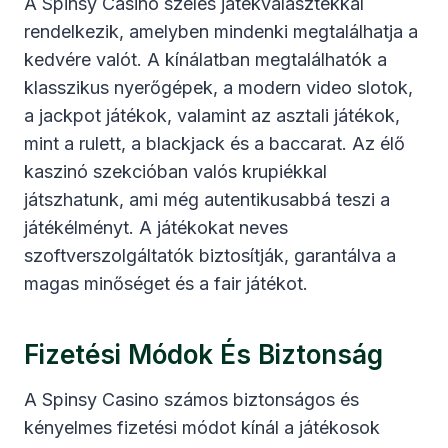
A Spinsy Casino széles játékválasztékkal
rendelkezik, amelyben mindenki megtalálhatja a
kedvére valót. A kínálatban megtalálhatók a
klasszikus nyerőgépek, a modern video slotok,
a jackpot játékok, valamint az asztali játékok,
mint a rulett, a blackjack és a baccarat. Az élő
kaszinó szekcióban valós krupiékkal
játszhatunk, ami még autentikusabbá teszi a
játékélményt. A játékokat neves
szoftverszolgáltatók biztosítják, garantálva a
magas minőséget és a fair játékot.
Fizetési Módok És Biztonság
A Spinsy Casino számos biztonságos és
kényelmes fizetési módot kínál a játékosok