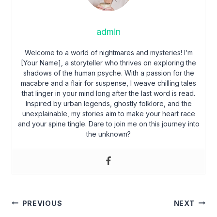
admin
Welcome to a world of nightmares and mysteries! I’m
[Your Name], a storyteller who thrives on exploring the
shadows of the human psyche. With a passion for the
macabre and a flair for suspense, I weave chilling tales
that linger in your mind long after the last word is read.
Inspired by urban legends, ghostly folklore, and the
unexplainable, my stories aim to make your heart race
and your spine tingle. Dare to join me on this journey into
the unknown?
Post
PREVIOUS
NEXT