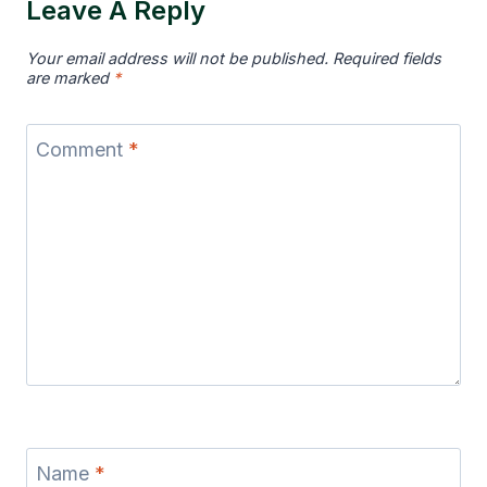
Leave A Reply
Your email address will not be published.
Required fields
are marked
*
Comment
*
Name
*