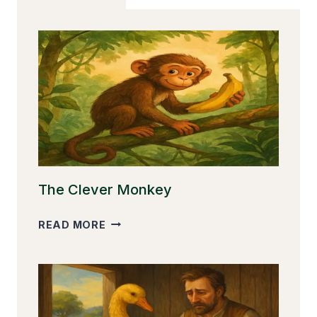
The Clever Monkey
THE
READ MORE
CLEVER
MONKEY