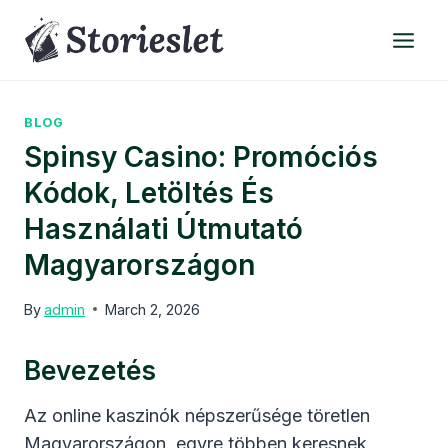
Skip
to
content
BLOG
Spinsy Casino: Promóciós
Kódok, Letöltés És
Használati Útmutató
Magyarországon
By
admin
March 2, 2026
Bevezetés
Az online kaszinók népszerűsége töretlen
Magyarországon, egyre többen keresnek