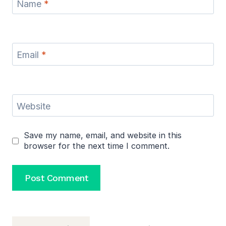
Name
*
Email
*
Website
Save my name, email, and website in this
browser for the next time I comment.