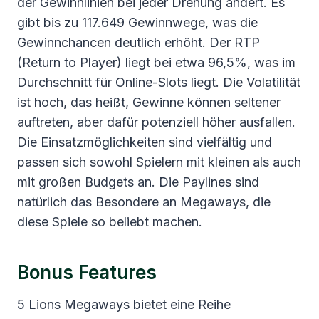
der Gewinnlinien bei jeder Drehung ändert. Es
gibt bis zu 117.649 Gewinnwege, was die
Gewinnchancen deutlich erhöht. Der RTP
(Return to Player) liegt bei etwa 96,5%, was im
Durchschnitt für Online-Slots liegt. Die Volatilität
ist hoch, das heißt, Gewinne können seltener
auftreten, aber dafür potenziell höher ausfallen.
Die Einsatzmöglichkeiten sind vielfältig und
passen sich sowohl Spielern mit kleinen als auch
mit großen Budgets an. Die Paylines sind
natürlich das Besondere an Megaways, die
diese Spiele so beliebt machen.
Bonus Features
5 Lions Megaways bietet eine Reihe