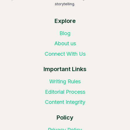
storytelling.
Explore
Blog
About us
Connect With Us
Important Links
Writing Rules
Editorial Process
Content Integrity
Policy
Privacy Policy