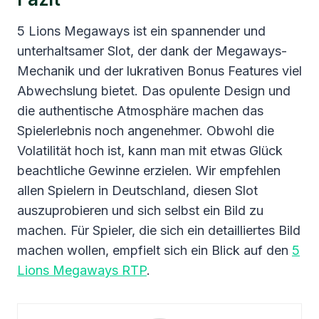
5 Lions Megaways ist ein spannender und
unterhaltsamer Slot, der dank der Megaways-
Mechanik und der lukrativen Bonus Features viel
Abwechslung bietet. Das opulente Design und
die authentische Atmosphäre machen das
Spielerlebnis noch angenehmer. Obwohl die
Volatilität hoch ist, kann man mit etwas Glück
beachtliche Gewinne erzielen. Wir empfehlen
allen Spielern in Deutschland, diesen Slot
auszuprobieren und sich selbst ein Bild zu
machen. Für Spieler, die sich ein detailliertes Bild
machen wollen, empfielt sich ein Blick auf den
5
Lions Megaways RTP
.