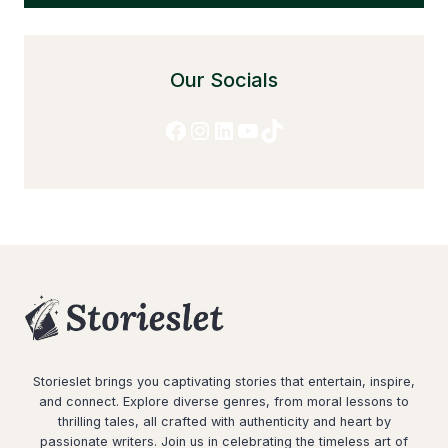
Our Socials
Facebook
Instagram
LinkedIn
YouTube
TikTok
Storieslet brings you captivating stories that entertain, inspire,
and connect. Explore diverse genres, from moral lessons to
thrilling tales, all crafted with authenticity and heart by
passionate writers. Join us in celebrating the timeless art of