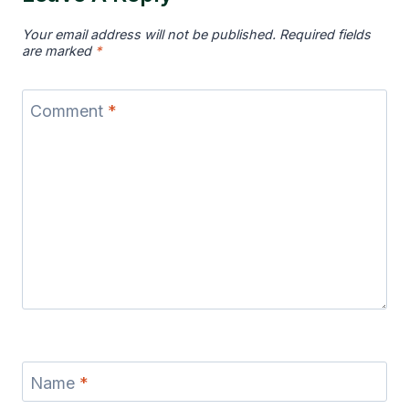
Your email address will not be published.
Required fields
are marked
*
Comment
*
Name
*