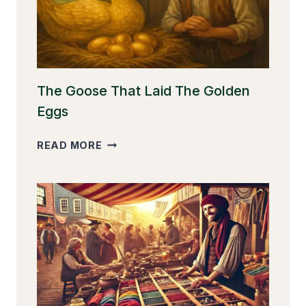
The Goose That Laid The Golden
Eggs
THE
READ MORE
GOOSE
THAT
LAID
THE
GOLDEN
EGGS