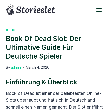
Skip
to
content
BLOG
Book Of Dead Slot: Der
Ultimative Guide Für
Deutsche Spieler
By
admin
March 4, 2026
Einführung & Überblick
Book of Dead ist einer der beliebtesten Online-
Slots überhaupt und hat sich in Deutschland
schnell einen Namen gemacht. Der Slot entführt