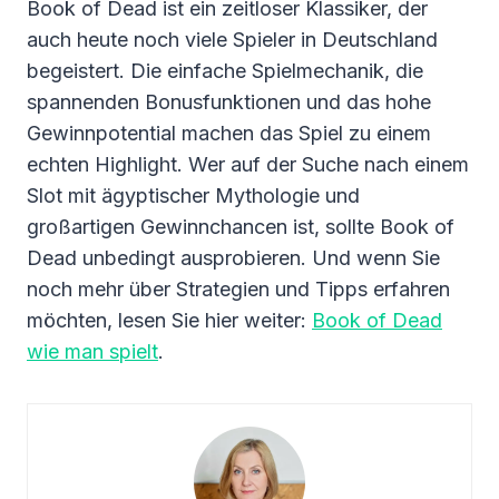
Book of Dead ist ein zeitloser Klassiker, der
auch heute noch viele Spieler in Deutschland
begeistert. Die einfache Spielmechanik, die
spannenden Bonusfunktionen und das hohe
Gewinnpotential machen das Spiel zu einem
echten Highlight. Wer auf der Suche nach einem
Slot mit ägyptischer Mythologie und
großartigen Gewinnchancen ist, sollte Book of
Dead unbedingt ausprobieren. Und wenn Sie
noch mehr über Strategien und Tipps erfahren
möchten, lesen Sie hier weiter:
Book of Dead
wie man spielt
.