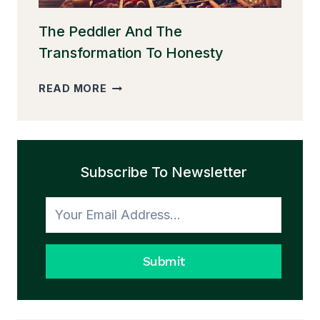
The Peddler And The
Transformation To Honesty
THE
READ MORE
PEDDLER
AND
THE
TRANSFORMATION
Subscribe To Newsletter
TO
HONESTY
Submit