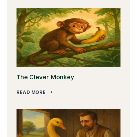
The Clever Monkey
THE
READ MORE
CLEVER
MONKEY