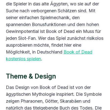
die Spieler in das alte Ägypten, wo sie auf der
Suche nach verborgenen Schätzen sind. Mit
seiner einfachen Spielmechanik, den
spannenden Bonusfunktionen und dem hohen
Gewinnpotential ist Book of Dead ein Muss für
jeden Slot-Fan. Wer das Spiel zunächst risikolos
ausprobieren möchte, findet hier eine
Möglichkeit, in Deutschland
Book of Dead
kostenlos spielen
.
Theme & Design
Das Design von Book of Dead ist von der
ägyptischen Mythologie inspiriert. Die Symbole
zeigen Pharaonen, Götter, Skarabäen und
natürlich das titelgebende Buch des Todes. Die