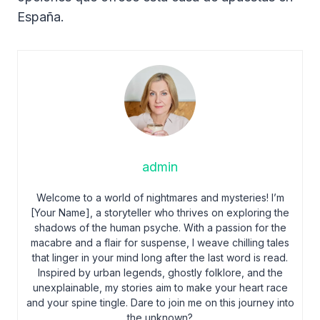
España.
admin
Welcome to a world of nightmares and mysteries! I’m
[Your Name], a storyteller who thrives on exploring the
shadows of the human psyche. With a passion for the
macabre and a flair for suspense, I weave chilling tales
that linger in your mind long after the last word is read.
Inspired by urban legends, ghostly folklore, and the
unexplainable, my stories aim to make your heart race
and your spine tingle. Dare to join me on this journey into
the unknown?