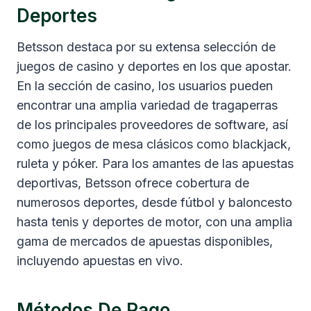
Deportes
Betsson destaca por su extensa selección de
juegos de casino y deportes en los que apostar.
En la sección de casino, los usuarios pueden
encontrar una amplia variedad de tragaperras
de los principales proveedores de software, así
como juegos de mesa clásicos como blackjack,
ruleta y póker. Para los amantes de las apuestas
deportivas, Betsson ofrece cobertura de
numerosos deportes, desde fútbol y baloncesto
hasta tenis y deportes de motor, con una amplia
gama de mercados de apuestas disponibles,
incluyendo apuestas en vivo.
Métodos De Pago