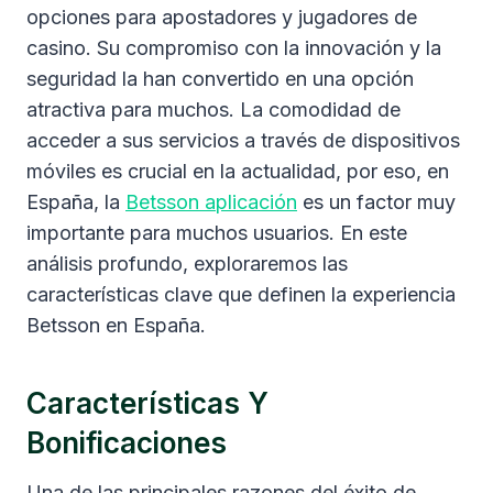
opciones para apostadores y jugadores de
casino. Su compromiso con la innovación y la
seguridad la han convertido en una opción
atractiva para muchos. La comodidad de
acceder a sus servicios a través de dispositivos
móviles es crucial en la actualidad, por eso, en
España, la
Betsson aplicación
es un factor muy
importante para muchos usuarios. En este
análisis profundo, exploraremos las
características clave que definen la experiencia
Betsson en España.
Características Y
Bonificaciones
Una de las principales razones del éxito de