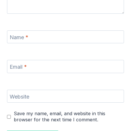
Name
*
Email
*
Website
Save my name, email, and website in this
browser for the next time I comment.