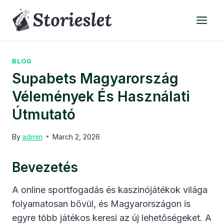
Skip
to
content
BLOG
Supabets Magyarország
Vélemények És Használati
Útmutató
By
admin
March 2, 2026
Bevezetés
A online sportfogadás és kaszinójátékok világa
folyamatosan bővül, és Magyarországon is
egyre több játékos keresi az új lehetőségeket. A