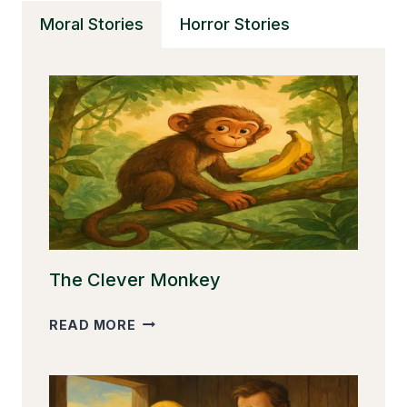
Moral Stories
Horror Stories
The Clever Monkey
THE
READ MORE
CLEVER
MONKEY