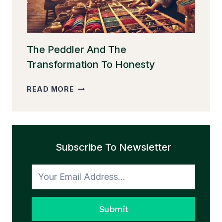
The Peddler And The
Transformation To Honesty
THE
READ MORE
PEDDLER
AND
THE
TRANSFORMATION
Subscribe To Newsletter
TO
HONESTY
Submit