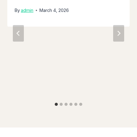
By
admin
March 4, 2026