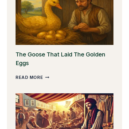
The Goose That Laid The Golden
Eggs
THE
READ MORE
GOOSE
THAT
LAID
THE
GOLDEN
EGGS