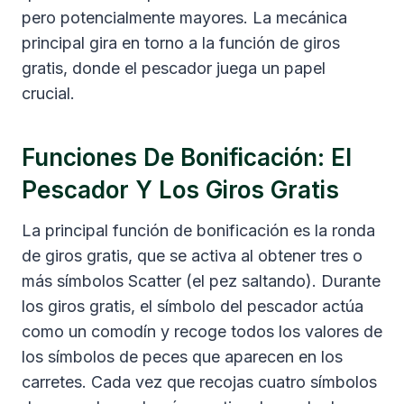
pero potencialmente mayores. La mecánica
principal gira en torno a la función de giros
gratis, donde el pescador juega un papel
crucial.
Funciones De Bonificación: El
Pescador Y Los Giros Gratis
La principal función de bonificación es la ronda
de giros gratis, que se activa al obtener tres o
más símbolos Scatter (el pez saltando). Durante
los giros gratis, el símbolo del pescador actúa
como un comodín y recoge todos los valores de
los símbolos de peces que aparecen en los
carretes. Cada vez que recojas cuatro símbolos