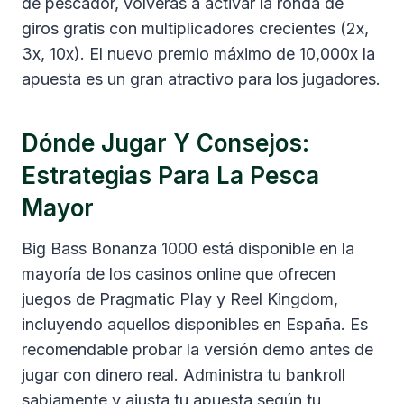
de pescador, volverás a activar la ronda de
giros gratis con multiplicadores crecientes (2x,
3x, 10x). El nuevo premio máximo de 10,000x la
apuesta es un gran atractivo para los jugadores.
Dónde Jugar Y Consejos:
Estrategias Para La Pesca
Mayor
Big Bass Bonanza 1000 está disponible en la
mayoría de los casinos online que ofrecen
juegos de Pragmatic Play y Reel Kingdom,
incluyendo aquellos disponibles en España. Es
recomendable probar la versión demo antes de
jugar con dinero real. Administra tu bankroll
sabiamente y ajusta tu apuesta según tu