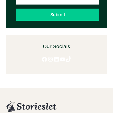
Submit
Our Socials
Facebook
Instagram
LinkedIn
YouTube
TikTok