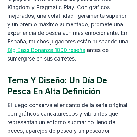
Kingdom y Pragmatic Play. Con gráficos
mejorados, una volatilidad ligeramente superior
y un premio máximo aumentado, promete una
experiencia de pesca aún más emocionante. En
España, muchos jugadores están buscando una
Big Bass Bonanza 1000 reseña
antes de
sumergirse en sus carretes.
Tema Y Diseño: Un Día De
Pesca En Alta Definición
El juego conserva el encanto de la serie original,
con gráficos caricaturescos y vibrantes que
representan un entorno submarino lleno de
peces, aparejos de pesca y un pescador