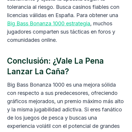
tolerancia al riesgo. Busca casinos fiables con
licencias válidas en España. Para obtener una
Big Bass Bonanza 1000 estrategia
, muchos
jugadores comparten sus tácticas en foros y
comunidades online.
Conclusión: ¿Vale La Pena
Lanzar La Caña?
Big Bass Bonanza 1000 es una mejora sólida
con respecto a sus predecesores, ofreciendo
gráficos mejorados, un premio máximo más alto
y la misma jugabilidad adictiva. Si eres fanático
de los juegos de pesca y buscas una
experiencia volátil con el potencial de grandes