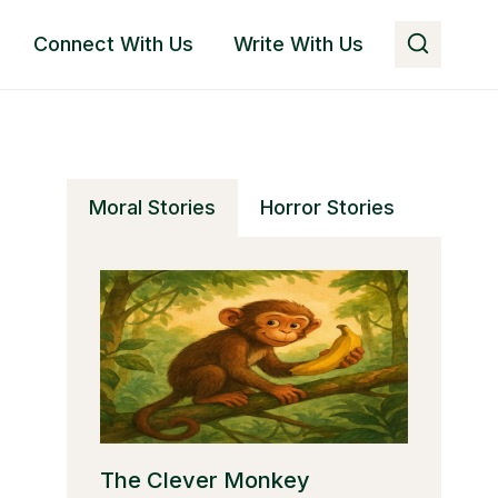
Connect With Us
Write With Us
Moral Stories
Horror Stories
The Clever Monkey