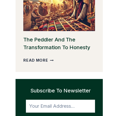
THE
GOLDEN
EGGS
The Peddler And The
Transformation To Honesty
THE
READ MORE
PEDDLER
AND
THE
TRANSFORMATION
Subscribe To Newsletter
TO
HONESTY