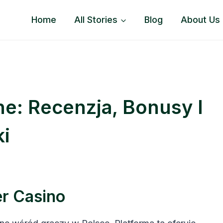
Home
All Stories
Blog
About Us
ne: Recenzja, Bonusy I
ki
r Casino