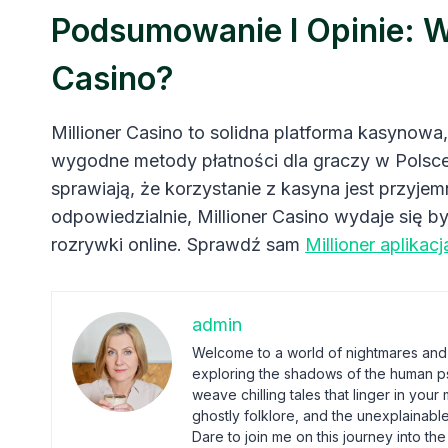
Podsumowanie I Opinie: W
Casino?
Millioner Casino to solidna platforma kasynowa,
wygodne metody płatności dla graczy w Polsce. I
sprawiają, że korzystanie z kasyna jest przyj
odpowiedzialnie, Millioner Casino wydaje się
rozrywki online. Sprawdź sam
Millioner aplikacj
admin
Welcome to a world of nightmares and m
exploring the shadows of the human psy
weave chilling tales that linger in your
ghostly folklore, and the unexplainable
Dare to join me on this journey into t